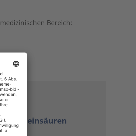
 medizinischen Bereich:
von Nukleinsäuren