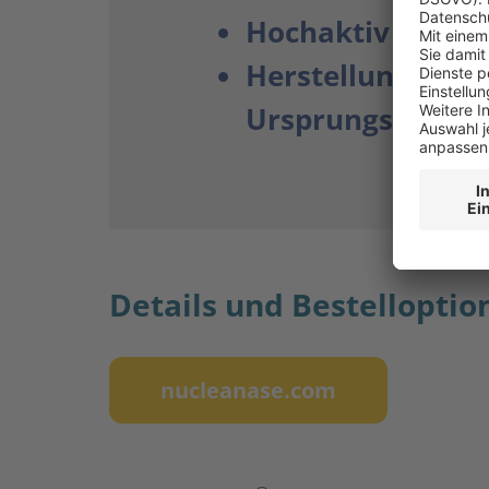
Hochaktiv über 
Herstellungsverf
Ursprungs
Details und Bestelloptio
nucleanase.com