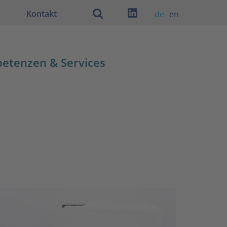
Kontakt
de
en
eten­zen & Services