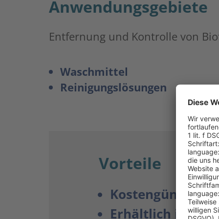
Anwendungsgebiete
Entfernung und Kontrolle von Bio
Waschmittel
Reinigungslösungen
Vorteile
Kostengünstige L
Erhältlich in ind