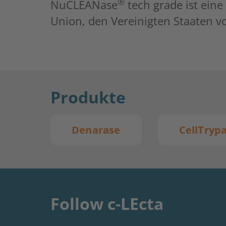
®
NuCLEANase
tech grade ist ein
Union, den Vereinigten Staaten v
Produkte
Denarase
CellTryp
Follow c-LEcta