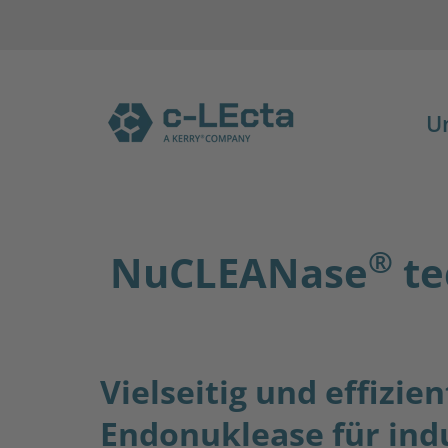
U
®
NuCLEANase
te
Vielseitig und effizie
Endonuklease für ind