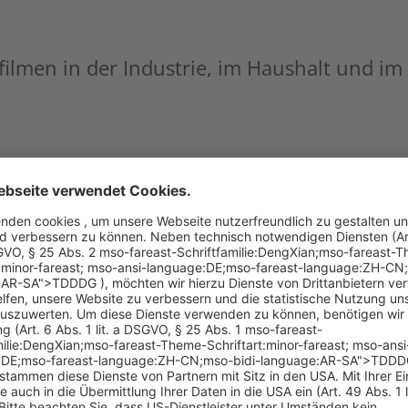
filmen in der Industrie, im Haushalt und im
ösung für den Abbau aller Arten 
ustriellen Mengen