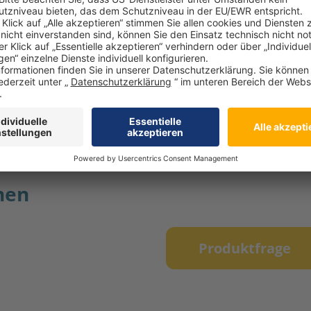
einen weiten Bereich von Anwend
ahren frei von Antibiotika und Rohs
nen
Produktfrage